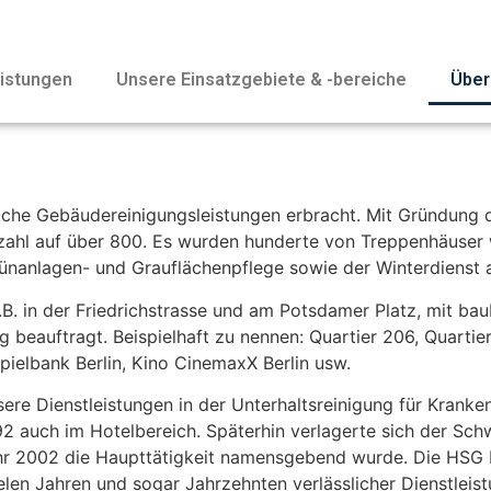
istungen
Unsere Einsatzgebiete & -bereiche
Über
liche Gebäudereinigungsleistungen erbracht. Mit Gründung
zahl auf über 800. Es wurden hunderte von Treppenhäuser wö
ünanlagen- und Grauflächenpflege sowie der Winterdienst 
 z.B. in der Friedrichstrasse und am Potsdamer Platz, mit 
 beauftragt. Beispielhaft zu nennen: Quartier 206, Quartier
Spielbank Berlin, Kino CinemaxX Berlin usw.
sere Dienstleistungen in der Unterhaltsreinigung für Krank
2 auch im Hotelbereich. Späterhin verlagerte sich der Schw
ahr 2002 die Haupttätigkeit namensgebend wurde. Die HSG 
elen Jahren und sogar Jahrzehnten verlässlicher Dienstleis